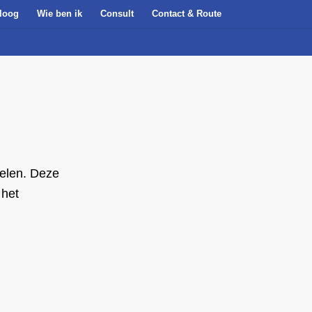
loog
Wie ben ik
Consult
Contact & Route
kelen. Deze
 het